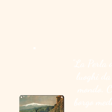
"La Perla d
luoghi da 
mondo. Co
borgo med