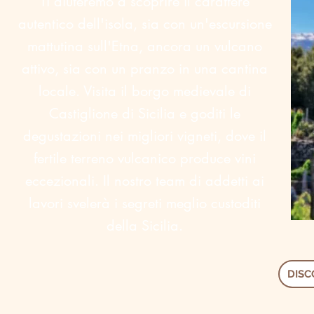
Ti aiuteremo a scoprire il carattere
autentico dell'isola, sia con un'escursione
mattutina sull'Etna, ancora un vulcano
attivo, sia con un pranzo in una cantina
locale. Visita il borgo medievale di
Castiglione di Sicilia e goditi le
degustazioni nei migliori vigneti, dove il
fertile terreno vulcanico produce vini
eccezionali. Il nostro team di addetti ai
lavori svelerà i segreti meglio custoditi
della Sicilia.
DISC