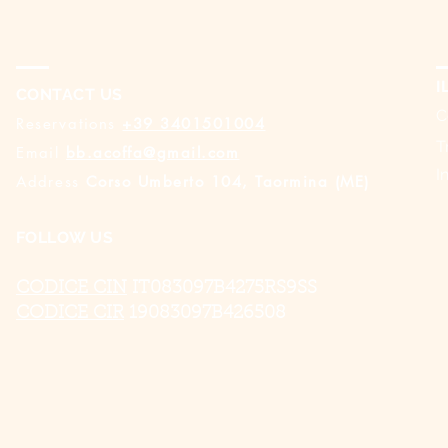
I
CONTACT US
C
Reservations
+39 3401501004
T
Email
bb.acoffa@gmail.com
I
Address
Corso Umberto 104, Taormina (ME)
FOLLOW US
CODICE CIN
IT083097B4275RS9SS
CODICE CIR
19083097B426508