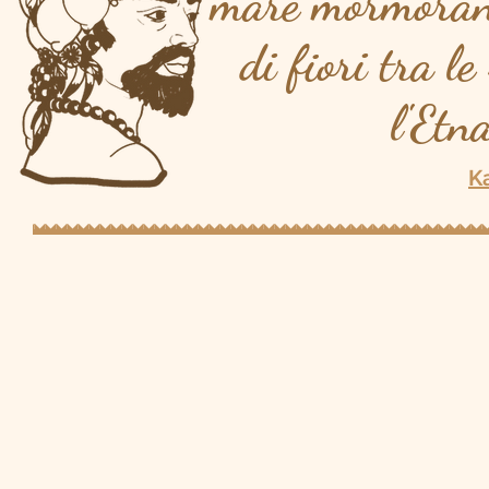
mare mormorant
di fiori tra le
l'Etn
K