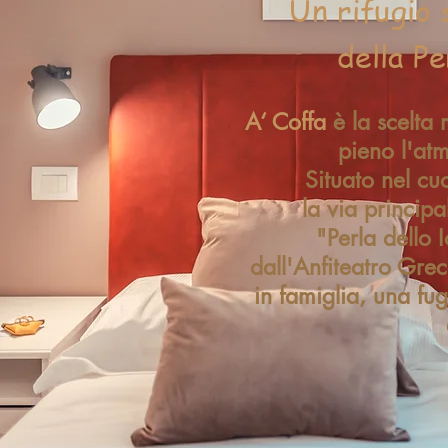
Un rifugio 
della Pe
A‘ Coffa
è la scelta 
pieno l'at
Situato nel c
la via princip
"Perla dello 
dall'Anfiteatro Gre
in famiglia, una f