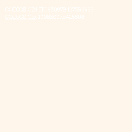
CODICE CIN
IT083097B4275RS9SS
CODICE CIR
19083097B426508